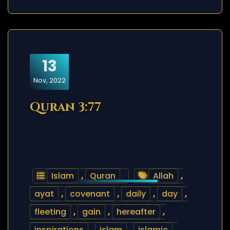
13
Nov, 2022
Quran 3:77
Islam
,
Quran
Allah
,
ayat
,
covenant
,
daily
,
day
,
fleeting
,
gain
,
hereafter
,
inspirations
,
islam
,
islamic
,