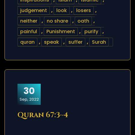
judgement
,
look
,
losers
,
neither
,
no share
,
oath
,
painful
,
Punishment
,
purify
,
quran
,
speak
,
suffer
,
Surah
30
Sep, 2022
Quran 67:3~4