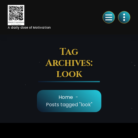
Skip
to
Content
A daily dose of Motivation
Tag
Archives:
look
Home
-
Posts tagged "look"