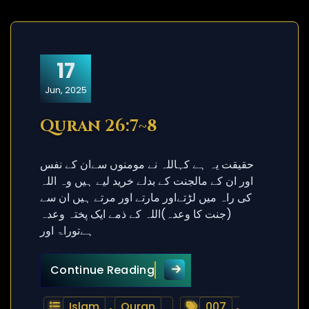
17
Jun, 2025
Quran 26:7~8
حقیقت یہ ہے کہاللہ نے مومنوں سےان کے نفس
اور ان کے مالجنت کے بدلے خرید لیے ہیں وہ اللہ
کی راہ میں لڑتےاور مارتے اور مرتے ہیں ان سے
(جنت کا وعدہ)اللہ کے ذمے ایک پختہ وعدہ
ہےتوراۃ اور
Quran 26:7~8
Continue Reading
Islam
,
Quran
007
,