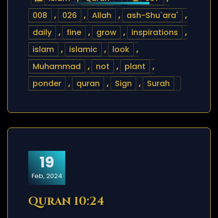
008
,
026
,
Allah
,
ash-Shu`ara'
,
daily
,
fine
,
grow
,
inspirations
,
islam
,
islamic
,
look
,
Muhammad
,
not
,
plant
,
ponder
,
quran
,
Sign
,
Surah
19
Feb, 2024
Quran 10:24