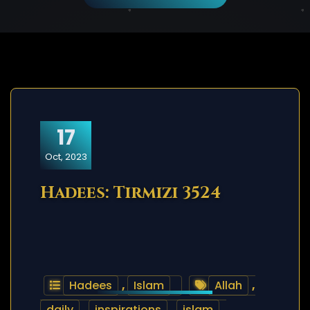
17
Oct, 2023
Hadees: Tirmizi 3524
Hadees
,
Islam
Allah
,
daily
,
inspirations
,
islam
,