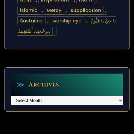
islamic
,
Mercy
,
supplication
,
Sustainer
,
worship.eye
,
يَا حَيُّ يَا قَيُّومُ
بِرَحْمَتِكَ أَسْتَغِيثُ.
Archives
Archives